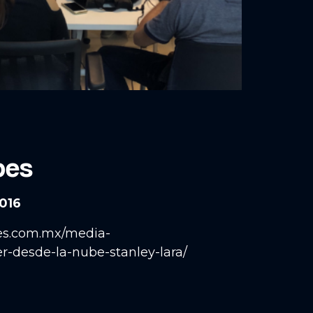
bes
016
bes.com.mx/media-
-desde-la-nube-stanley-lara/